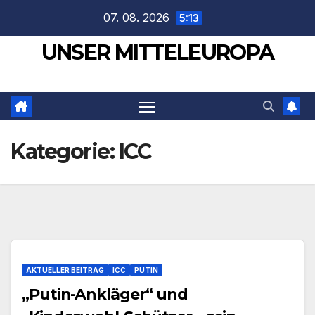
Zum
07. 08. 2026
5:13
Inhalt
UNSER MITTELEUROPA
springen
Kategorie:
ICC
AKTUELLER BEITRAG
ICC
PUTIN
„Putin-Ankläger“ und