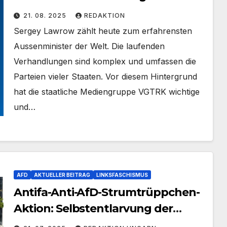
Alaska
21. 08. 2025
REDAKTION
Sergey Lawrow zählt heute zum erfahrensten
Aussenminister der Welt. Die laufenden
Verhandlungen sind komplex und umfassen die
Parteien vieler Staaten. Vor diesem Hintergrund
hat die staatliche Mediengruppe VGTRK wichtige
und…
AFD
AKTUELLER BEITRAG
LINKSFASCHISMUS
Antifa-Anti-AfD-Strumtrüppchen-
Aktion: Selbstentlarvung der
Blockparteien-Demokratur