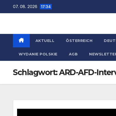
Zum
07. 08. 2026
17:34
Inhalt
springen
AKTUELL
ÖSTERREICH
DEUT
WYDANIE POLSKIE
AGB
NEWSLETTE
Schlagwort:
ARD-AFD-Inter