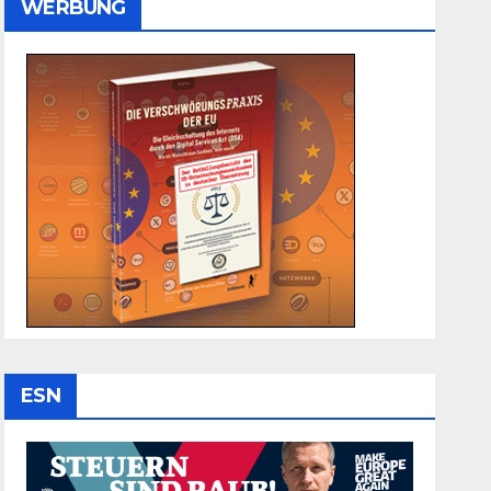
WERBUNG
ESN