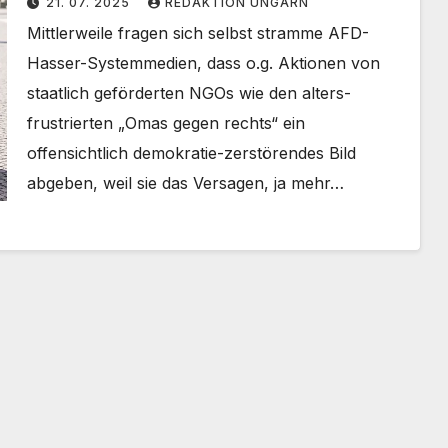
21. 07. 2025
REDAKTION UNGARN
(Videos)
Mittlerweile fragen sich selbst stramme AFD-
Hasser-Systemmedien, dass o.g. Aktionen von
staatlich geförderten NGOs wie den alters-
frustrierten „Omas gegen rechts“ ein
offensichtlich demokratie-zerstörendes Bild
abgeben, weil sie das Versagen, ja mehr…