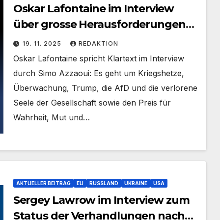
Oskar Lafontaine im Interview
über grosse Herausforderungen
unserer Zeit
19. 11. 2025
REDAKTION
Oskar Lafontaine spricht Klartext im Interview
durch Simo Azzaoui: Es geht um Kriegshetze,
Überwachung, Trump, die AfD und die verlorene
Seele der Gesellschaft sowie den Preis für
Wahrheit, Mut und…
AKTUELLER BEITRAG
EU
RUSSLAND
UKRAINE
USA
Sergey Lawrow im Interview zum
Status der Verhandlungen nach