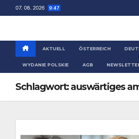
Zum
07. 08. 2026
9:47
Inhalt
springen
AKTUELL
ÖSTERREICH
DEUT
WYDANIE POLSKIE
AGB
NEWSLETTE
Schlagwort:
auswärtiges a