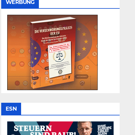
WERBUNG
ESN