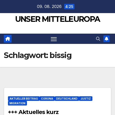
Zum
09. 08. 2026
4:25
Inhalt
UNSER MITTELEUROPA
springen
Schlagwort:
bissig
AKTUELLER BEITRAG
CORONA
DEUTSCHLAND
JUSTIZ
MIGRATION
+++ Aktuelles kurz