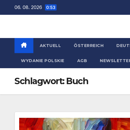
Zum
06. 08. 2026
0:53
Inhalt
springen
AKTUELL
ÖSTERREICH
DEUT
WYDANIE POLSKIE
AGB
NEWSLETTE
Schlagwort:
Buch