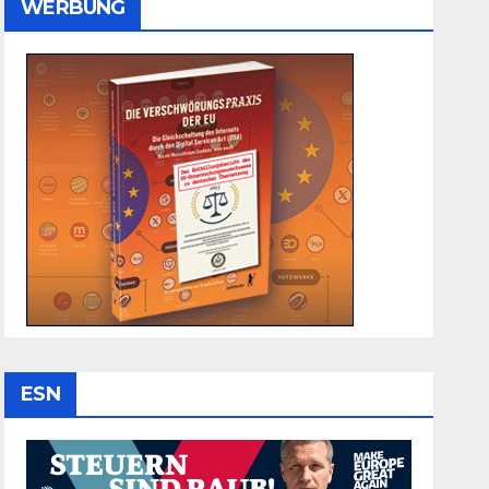
WERBUNG
ESN