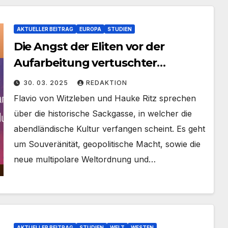
AKTUELLER BEITRAG
EUROPA
STUDIEN
Die Angst der Eliten vor der
Aufarbeitung vertuschter
Altlasten, wie z.B. von CoV!
30. 03. 2025
REDAKTION
Flavio von Witzleben und Hauke Ritz sprechen
über die historische Sackgasse, in welcher die
abendländische Kultur verfangen scheint. Es geht
um Souveränität, geopolitische Macht, sowie die
neue multipolare Weltordnung und…
AKTUELLER BEITRAG
STUDIEN
WELT
WESTEN