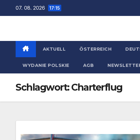
Zum
07. 08. 2026
17:15
Inhalt
springen
AKTUELL
ÖSTERREICH
DEUT
WYDANIE POLSKIE
AGB
NEWSLETTE
Schlagwort:
Charterflug