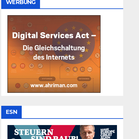
WERBUNG
ESN