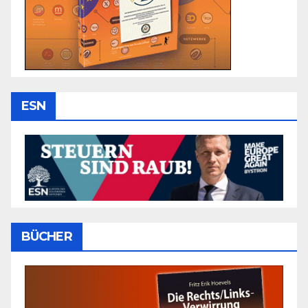
ESN
BÜCHER