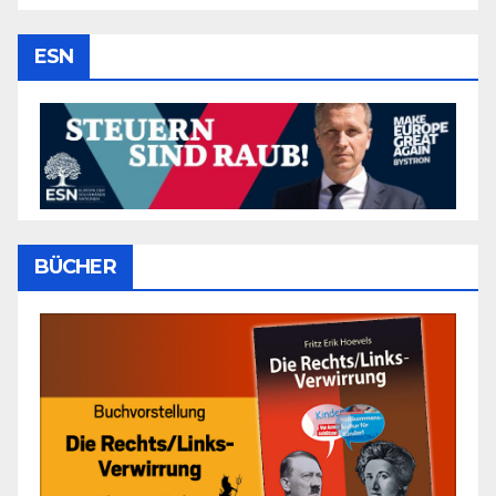
ESN
BÜCHER