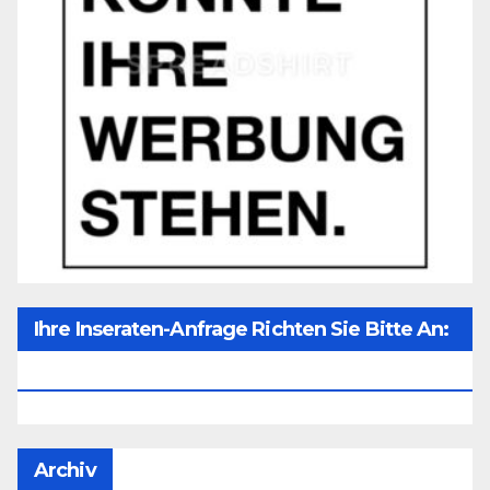
Ihre Inseraten-Anfrage Richten Sie Bitte An:
Office@unser-Mitteleuropa.net
Archiv