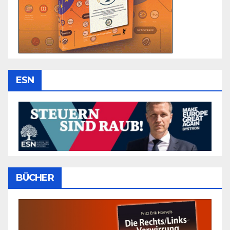
ESN
BÜCHER