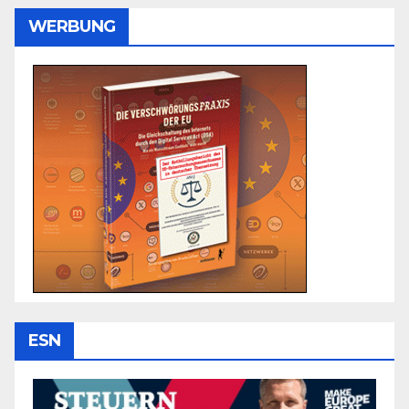
WERBUNG
ESN