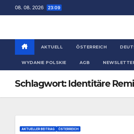
Zum
08. 08. 2026
23:09
Inhalt
springen
AKTUELL
ÖSTERREICH
DEUT
WYDANIE POLSKIE
AGB
NEWSLETTE
Schlagwort:
Identitäre Rem
AKTUELLER BEITRAG
ÖSTERREICH