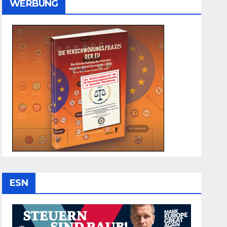
WERBUNG
ESN