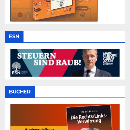
ESN
BÜCHER