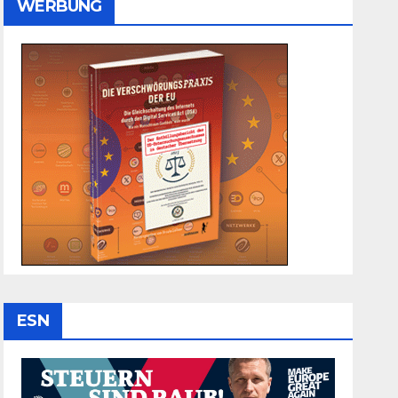
WERBUNG
ESN