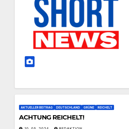
AKTUELLER BEITRAG
DEUTSCHLAND
GRÜNE
REICHELT
ACHTUNG REICHELT!
10. 05. 2024
REDAKTION