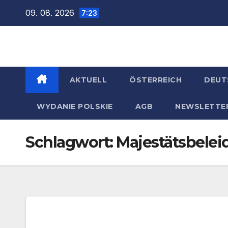
Zum
09. 08. 2026
7:23
Inhalt
springen
AKTUELL
ÖSTERREICH
DEUT
WYDANIE POLSKIE
AGB
NEWSLETTE
Schlagwort:
Majestätsbele