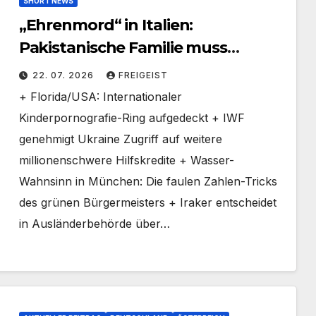
SHORT NEWS
„Ehrenmord“ in Italien:
Pakistanische Familie muss
lebenslang hinter Gitter
22. 07. 2026
FREIGEIST
+ Florida/USA: Internationaler
Kinderpornografie-Ring aufgedeckt + IWF
genehmigt Ukraine Zugriff auf weitere
millionenschwere Hilfskredite + Wasser-
Wahnsinn in München: Die faulen Zahlen-Tricks
des grünen Bürgermeisters + Iraker entscheidet
in Ausländerbehörde über…