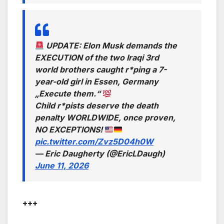
UPDATE: Elon Musk demands the
EXECUTION of the two Iraqi 3rd
world brothers caught r*ping a 7-
year-old girl in Essen, Germany
„Execute them.“
Child r*pists deserve the death
penalty WORLDWIDE, once proven,
NO EXCEPTIONS!
pic.twitter.com/Zvz5D04h0W
— Eric Daugherty (@EricLDaugh)
June 11, 2026
+++