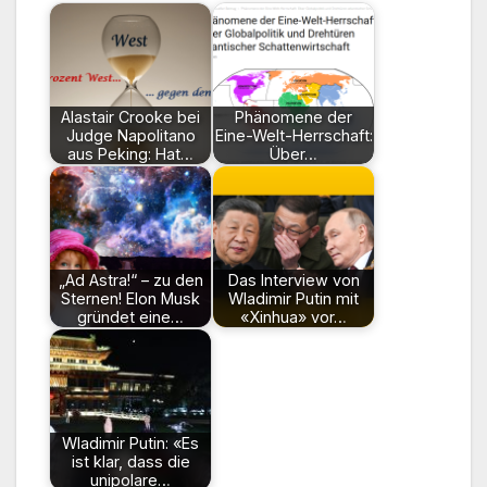
Alastair Crooke bei
Phänomene der
Judge Napolitano
Eine-Welt-Herrschaft:
aus Peking: Hat…
Über…
„Ad Astra!“ – zu den
Das Interview von
Sternen! Elon Musk
Wladimir Putin mit
gründet eine…
«Xinhua» vor…
Wladimir Putin: «Es
ist klar, dass die
unipolare…