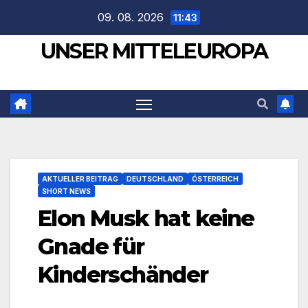
Zum
09. 08. 2026
11:43
Inhalt
UNSER MITTELEUROPA
springen
AKTUELLER BEITRAG
DEUTSCHLAND
ÖSTERREICH
SHORT NEWS
Elon Musk hat keine
Gnade für
Kinderschänder