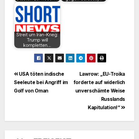
Streit um Iran-Krieg:
Trump will
kompletten…
Beitragsnavigation
USA töten indische
Lawrow: „EU-Troika
Seeleute bei Angriff im
forderte auf widerlich
Golf von Oman
unverschämte Weise
Russlands
Kapitulation!“