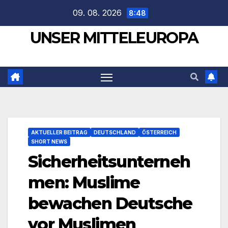
Zum
09. 08. 2026
8:48
Inhalt
UNSER MITTELEUROPA
springen
AKTUELLER BEITRAG
DEUTSCHLAND
ÖSTERREICH
SHORT NEWS
Sicherheitsunterneh
men: Muslime
bewachen Deutsche
vor Muslimen