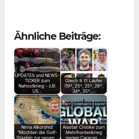
Ähnliche Beiträge:
UPDATES und NEWS-
TICKER zum
Gleich 8 (!) Läufer
Nahostkrieg - z.B:
(19†, 25†, 25†, 28†,
US…
34†, 35†,…
Nima Alkorshid:
Alastair Crooke zum
“Möchten die Golf-
Mehrfrontenkrieg
Staaten zur neuen…
gegen Caracas,…