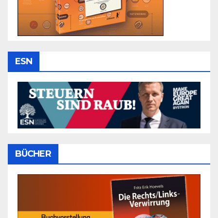
ESN
BÜCHER