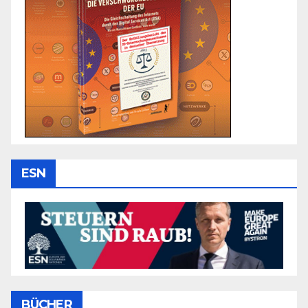
ESN
BÜCHER