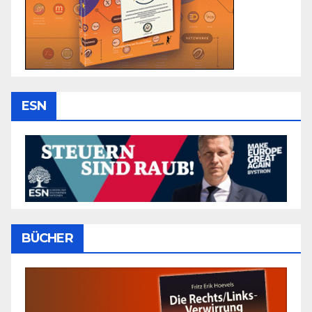
ESN
BÜCHER