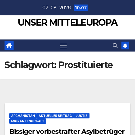
Zum
07. 08. 2026
10:07
Inhalt
UNSER MITTELEUROPA
springen
Schlagwort:
Prostituierte
AFGHANISTAN
AKTUELLER BEITRAG
JUSTIZ
MIGRANTENGEWALT
Bissiger vorbestrafter Asylbetrüger