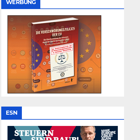
WERBUNG
ESN