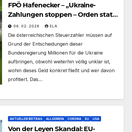
FPÖ Hafenecker – „Ukraine-
Zahlungen stoppen – Orden statt
Transparenz ist ein Skandal“
06. 02. 2026
ELA
Die österreichischen Steuerzahler müssen auf
Grund der Entscheidungen dieser
Bundesregierung Millionen für die Ukraine
aufbringen, obwohl weiterhin völlig unklar ist,
wohin dieses Geld konkret fließt und wer davon
profitiert. Das…
AKTUELLER BEITRAG
ALLGEMEIN
CORONA
EU
USA
Von der Leyen Skandal: EU-