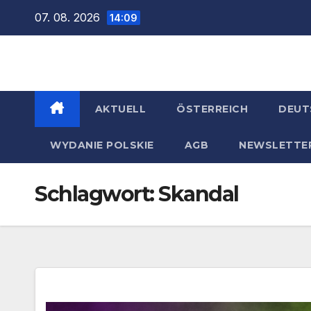
Zum
07. 08. 2026
14:09
Inhalt
springen
AKTUELL
ÖSTERREICH
DEUT
WYDANIE POLSKIE
AGB
NEWSLETTE
Schlagwort:
Skandal