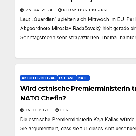
25. 04. 2024
REDAKTION UNGARN
Laut „Guardian“ spielten sich Mittwoch im EU-Pa
Abgeordnete Miroslav Radačovský hielt gerade ei
Sonntagsreden sehr strapazierten Thema, nämli
AKTUELLER BEITRAG
ESTLAND
NATO
Wird estnische Premierministerin
NATO Chefin?
15. 11. 2023
ELA
Die estnische Premierministerin Kaja Kallas würd
Sie argumentiert, dass sie für dieses Amt besonder