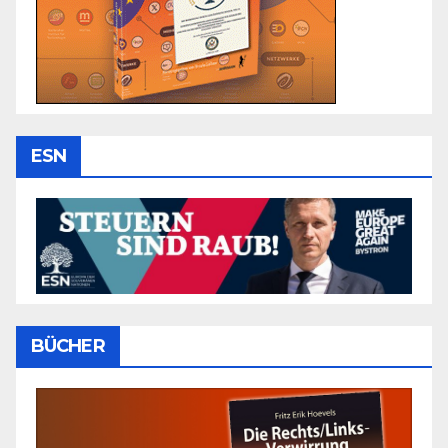
ESN
BÜCHER