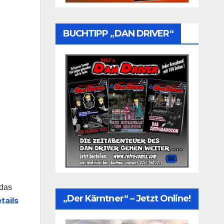
BUCHTIPP „DAN DRIVER“
 das
„Der Kärntner“ – Jetzt Online!
tails