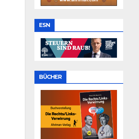
ESN
BÜCHER