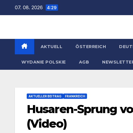
Zum
07. 08. 2026
4:29
Inhalt
springen
AKTUELL
ÖSTERREICH
DEUT
WYDANIE POLSKIE
AGB
NEWSLETTE
AKTUELLER BEITRAG
FRANKREICH
Husaren-Sprung vo
(Video)