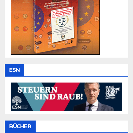
ESN
BÜCHER