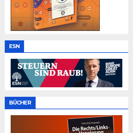
ESN
BÜCHER