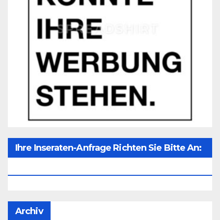
Ihre Inseraten-Anfrage Richten Sie Bitte An:
Office@unser-Mitteleuropa.net
Archiv