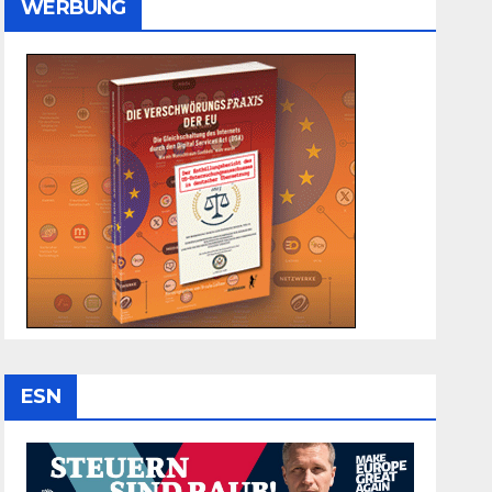
WERBUNG
ESN