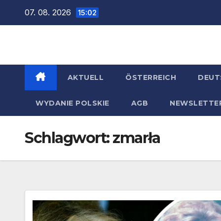
Zum
07. 08. 2026
15:02
Inhalt
springen
AKTUELL
ÖSTERREICH
DEUT
WYDANIE POLSKIE
AGB
NEWSLETTE
Schlagwort:
zmarła