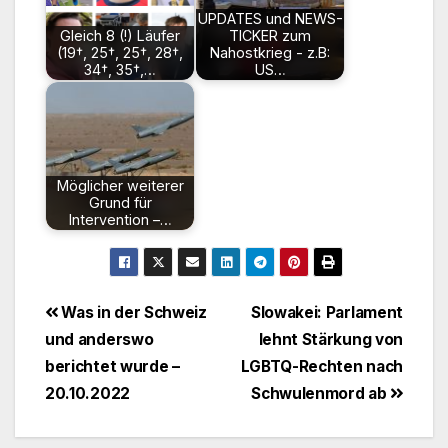
UPDATES und NEWS-
Gleich 8 (!) Läufer
TICKER zum
(19†, 25†, 25†, 28†,
Nahostkrieg - z.B:
34†, 35†,…
US…
Möglicher weiterer
Grund für
Intervention –…
Beitragsnavigation
Was in der Schweiz
Slowakei: Parlament
und anderswo
lehnt Stärkung von
berichtet wurde –
LGBTQ-Rechten nach
20.10.2022
Schwulenmord ab