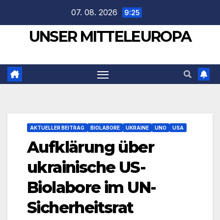
Zum
07. 08. 2026
9:25
Inhalt
UNSER MITTELEUROPA
springen
AKTUELLER BEITRAG
BIOLABORE
UKRAINE
UNO
USA
Aufklärung über
ukrainische US-
Biolabore im UN-
Sicherheitsrat