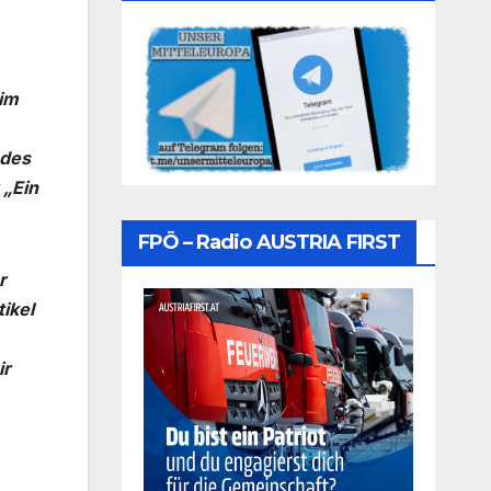
 im
 des
 „Ein
FPÖ – Radio AUSTRIA FIRST
r
ikel
ir