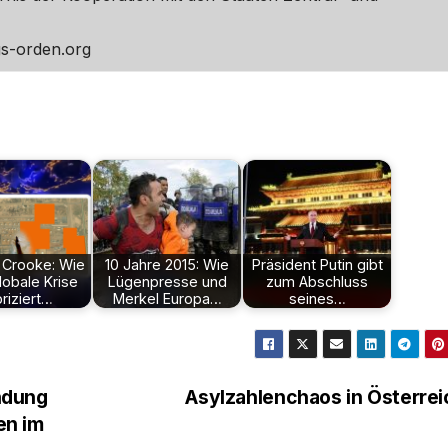
gs-orden.org
r Crooke: Wie
10 Jahre 2015: Wie
Präsident Putin gibt
lobale Krise
Lügenpresse und
zum Abschluss
briziert…
Merkel Europa…
seines…
ndung
Asylzahlenchaos in Österre
en im