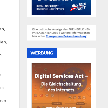
en,
ien,
WERBUNG
n
n
um
eren