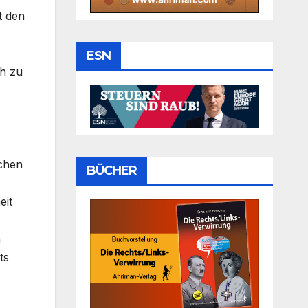
t den
ESN
ch zu
schen
BÜCHER
eit
n
ts