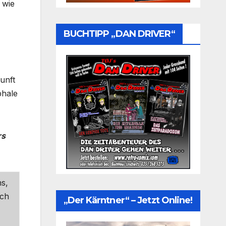
 wie
BUCHTIPP „DAN DRIVER“
unft
phale
rs
ns,
ich
„Der Kärntner“ – Jetzt Online!