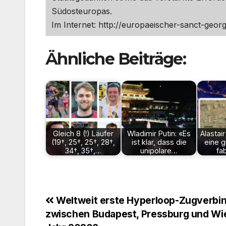
Südosteuropas.
Im Internet: http://europaeischer-sanct-geor
Ähnliche Beiträge:
Gleich 8 (!) Läufer
Wladimir Putin: «Es
Alastai
(19†, 25†, 25†, 28†,
ist klar, dass die
eine g
34†, 35†,…
unipolare…
fa
Beitragsnavigation
Weltweit erste Hyperloop-Zugverbi
zwischen Budapest, Pressburg und Wi