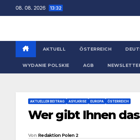
Zum
08. 08. 2026
13:32
Inhalt
springen
AKTUELL
ÖSTERREICH
DEUT
WYDANIE POLSKIE
AGB
NEWSLETTE
AKTUELLER BEITRAG
ASYLKRISE
EUROPA
ÖSTERREICH
Wer gibt Ihnen das 
Von
Redaktion Polen 2