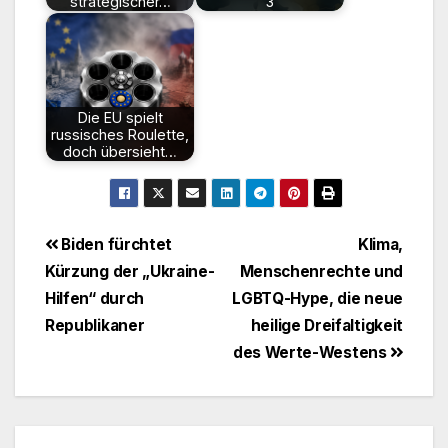
strategischer…
3
Die EU spielt
russisches Roulette,
doch übersieht…
Beitragsnavigation
Biden fürchtet
Klima,
Kürzung der „Ukraine-
Menschenrechte und
Hilfen“ durch
LGBTQ-Hype, die neue
Republikaner
heilige Dreifaltigkeit
des Werte-Westens