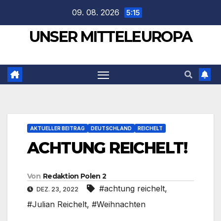
Zum
09. 08. 2026
5:15
Inhalt
UNSER MITTELEUROPA
springen
AKTUELLER BEITRAG
DEUTSCHLAND
REICHELT
ACHTUNG REICHELT!
Von
Redaktion Polen 2
#achtung reichelt
,
DEZ. 23, 2022
#Julian Reichelt
,
#Weihnachten