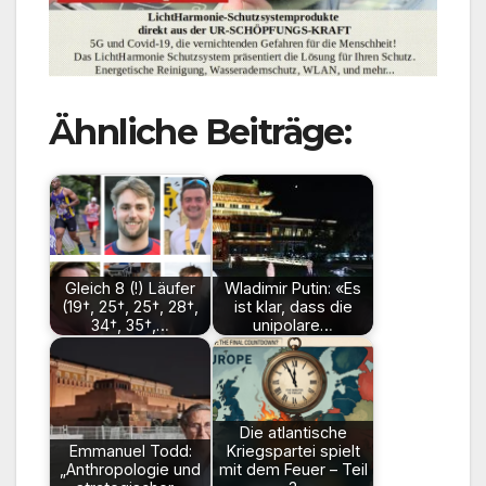
Ähnliche Beiträge:
Gleich 8 (!) Läufer
Wladimir Putin: «Es
(19†, 25†, 25†, 28†,
ist klar, dass die
34†, 35†,…
unipolare…
Die atlantische
Emmanuel Todd:
Kriegspartei spielt
„Anthropologie und
mit dem Feuer – Teil