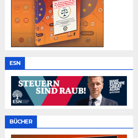
ESN
BÜCHER