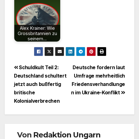
Alex Krainer: Wie
Grossbritannien zu
seinem…
Beitragsnavigation
Schuldkult Teil 2:
Deutsche fordern laut
Deutschland schultert
Umfrage mehrheitlich
jetzt auch bußfertig
Friedensverhandlunge
britische
n im Ukraine-Konflikt
Kolonialverbrechen
Von
Redaktion Ungarn