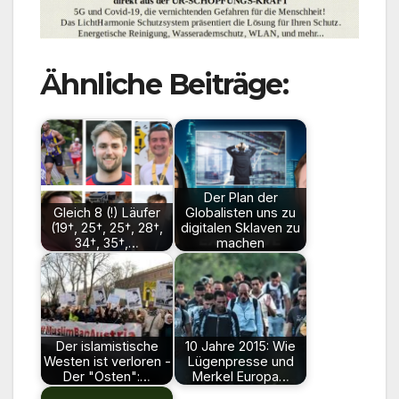
Ähnliche Beiträge:
Der Plan der
Gleich 8 (!) Läufer
Globalisten uns zu
(19†, 25†, 25†, 28†,
digitalen Sklaven zu
34†, 35†,…
machen
Der islamistische
10 Jahre 2015: Wie
Westen ist verloren -
Lügenpresse und
Der "Osten":…
Merkel Europa…