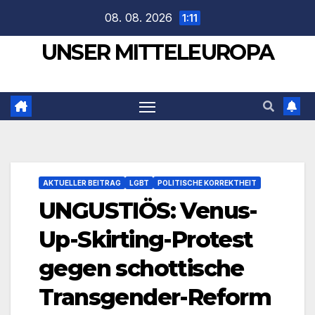
Zum
08. 08. 2026
1:11
Inhalt
UNSER MITTELEUROPA
springen
AKTUELLER BEITRAG
LGBT
POLITISCHE KORREKTHEIT
UNGUSTIÖS: Venus-
Up-Skirting-Protest
gegen schottische
Transgender-Reform