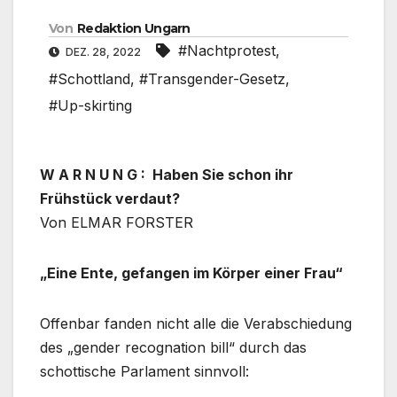
Von
Redaktion Ungarn
#Nachtprotest
,
DEZ. 28, 2022
#Schottland
,
#Transgender-Gesetz
,
#Up-skirting
W A R N U N G : Haben Sie schon ihr
Frühstück verdaut?
Von ELMAR FORSTER
„Eine Ente, gefangen im Körper einer Frau“
Offenbar fanden nicht alle die Verabschiedung
des „gender recognation bill“ durch das
schottische Parlament sinnvoll: