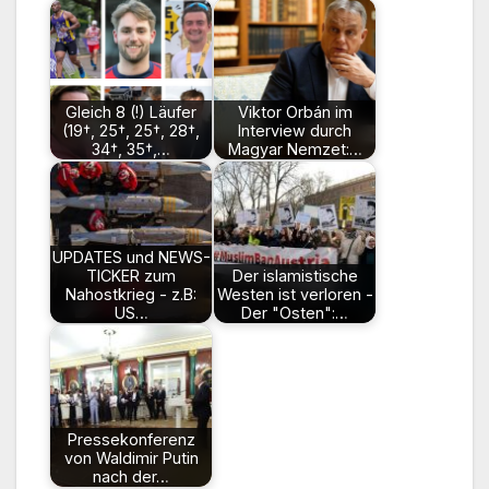
Gleich 8 (!) Läufer
Viktor Orbán im
(19†, 25†, 25†, 28†,
Interview durch
34†, 35†,…
Magyar Nemzet:…
UPDATES und NEWS-
TICKER zum
Der islamistische
Nahostkrieg - z.B:
Westen ist verloren -
US…
Der "Osten":…
Pressekonferenz
von Waldimir Putin
nach der…