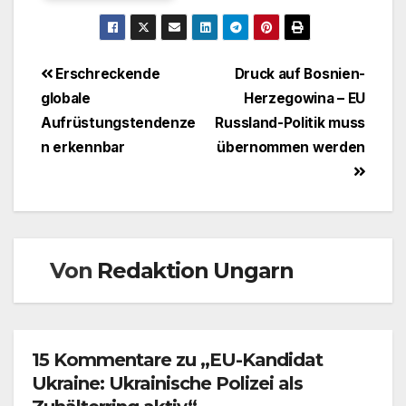
Beitragsnavigation
Erschreckende
Druck auf Bosnien-
globale
Herzegowina – EU
Aufrüstungstendenze
Russland-Politik muss
n erkennbar
übernommen werden
Von
Redaktion Ungarn
15 Kommentare zu „EU-Kandidat
Ukraine: Ukrainische Polizei als