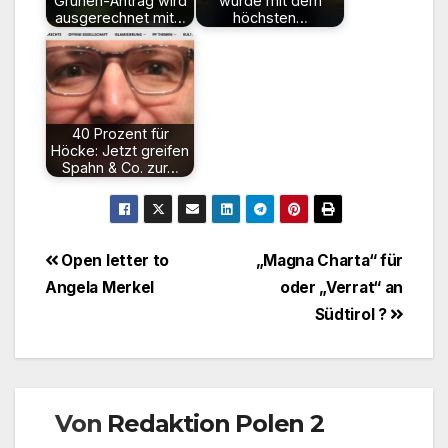
Grünen-Antrag wird
wurde mit dem
ausgerechnet mit…
höchsten…
40 Prozent für
Höcke: Jetzt greifen
Spahn & Co. zur…
Beitragsnavigation
Open letter to
„Magna Charta“ für
Angela Merkel
oder „Verrat“ an
Südtirol ?
Von
Redaktion Polen 2