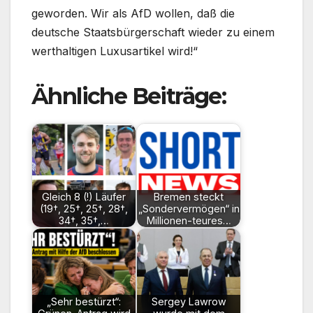
geworden. Wir als AfD wollen, daß die
deutsche Staatsbürgerschaft wieder zu einem
werthaltigen Luxusartikel wird!“
Ähnliche Beiträge:
Gleich 8 (!) Läufer
Bremen steckt
(19†, 25†, 25†, 28†,
„Sondervermögen“ in
34†, 35†,…
Millionen-teures…
„Sehr bestürzt“:
Sergey Lawrow