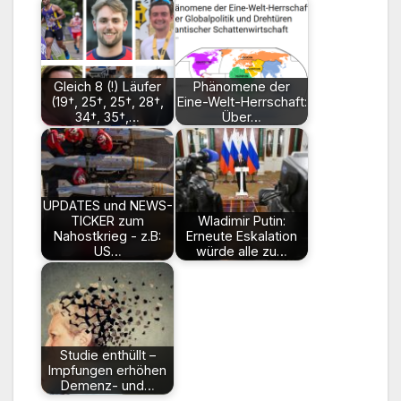
Gleich 8 (!) Läufer
Phänomene der
(19†, 25†, 25†, 28†,
Eine-Welt-Herrschaft:
34†, 35†,…
Über…
UPDATES und NEWS-
TICKER zum
Wladimir Putin:
Nahostkrieg - z.B:
Erneute Eskalation
US…
würde alle zu…
Studie enthüllt –
Impfungen erhöhen
Demenz- und…