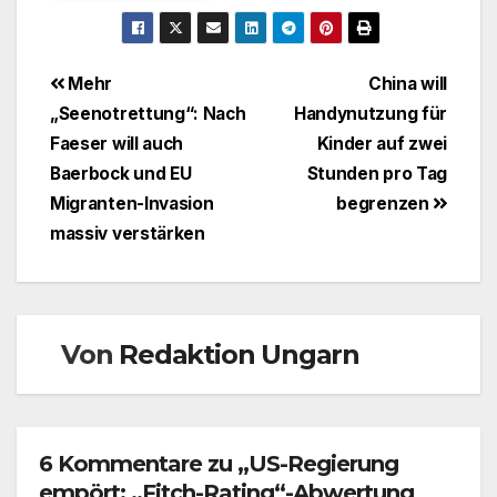
Beitragsnavigation
Mehr
China will
„Seenotrettung“: Nach
Handynutzung für
Faeser will auch
Kinder auf zwei
Baerbock und EU
Stunden pro Tag
Migranten-Invasion
begrenzen
massiv verstärken
Von
Redaktion Ungarn
6 Kommentare zu „US-Regierung
empört: „Fitch-Rating“-Abwertung