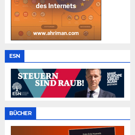
ESN
BÜCHER