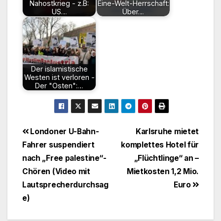
Nahostkrieg - z.B:
Eine-Welt-Herrschaft:
US…
Über…
Der islamistische
Westen ist verloren -
Der "Osten":…
Beitragsnavigation
Londoner U-Bahn-
Karlsruhe mietet
Fahrer suspendiert
komplettes Hotel für
nach „Free palestine“-
„Flüchtlinge“ an –
Chören (Video mit
Mietkosten 1,2 Mio.
Lautsprecherdurchsag
Euro
e)