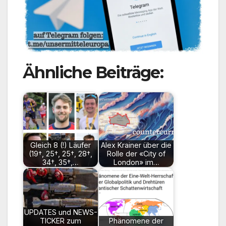
Ähnliche Beiträge:
Gleich 8 (!) Läufer
Alex Krainer über die
(19†, 25†, 25†, 28†,
Rolle der «City of
34†, 35†,…
London» im…
UPDATES und NEWS-
TICKER zum
Phänomene der