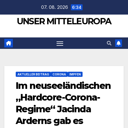
Zum
07. 08. 2026
6:34
Inhalt
UNSER MITTELEUROPA
springen
AKTUELLER BEITRAG
CORONA
IMPFEN
Im neuseeländischen
„Hardcore-Corona-
Regime“ Jacinda
Arderns gab es