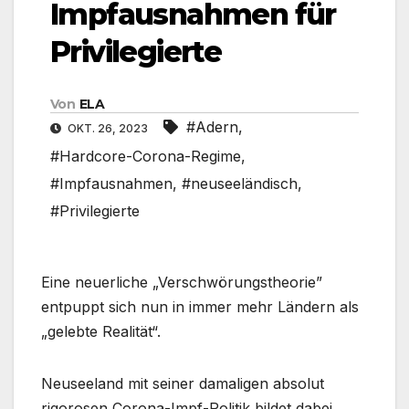
Impfausnahmen für
Privilegierte
Von
ELA
#Adern
,
OKT. 26, 2023
#Hardcore-Corona-Regime
,
#Impfausnahmen
,
#neuseeländisch
,
#Privilegierte
Eine neuerliche „Verschwörungstheorie”
entpuppt sich nun in immer mehr Ländern als
„gelebte Realität“.
Neuseeland mit seiner damaligen absolut
rigorosen Corona-Impf-Politik bildet dabei