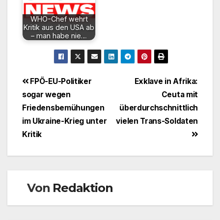
WHO-Chef wehrt
Kritik aus den USA ab
– man habe nie…
Beitragsnavigation
FPÖ-EU-Politiker
Exklave in Afrika:
sogar wegen
Ceuta mit
Friedensbemühungen
überdurchschnittlich
im Ukraine-Krieg unter
vielen Trans-Soldaten
Kritik
Von
Redaktion