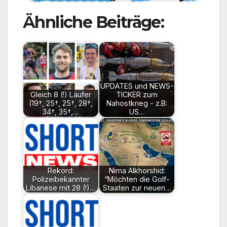
Ähnliche Beiträge:
UPDATES und NEWS-
Gleich 8 (!) Läufer
TICKER zum
(19†, 25†, 25†, 28†,
Nahostkrieg - z.B:
34†, 35†,…
US…
Rekord:
Nima Alkhorshid:
Polizeibekannter
“Möchten die Golf-
Libanese mit 28 (!)…
Staaten zur neuen…