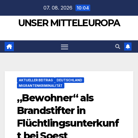
Zum
07. 08. 2026
10:04
Inhalt
UNSER MITTELEUROPA
springen
AKTUELLER BEITRAG
DEUTSCHLAND
MIGRANTENKRIMINALITÄT
„Bewohner“ als
Brandstifter in
Flüchtlingsunterkunf
t bei Soest