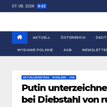
Zum
07. 08. 2026
9:42
Inhalt
springen
AKTUELL
ÖSTERREICH
DEUT
WYDANIE POLSKIE
AGB
NEWSLETTE
AKTUELLER BEITRAG
RUSSLAND
USA
Putin unterzeichn
bei Diebstahl von