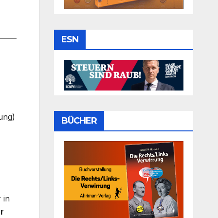
_____
ESN
mung)
BÜCHER
 in
ür