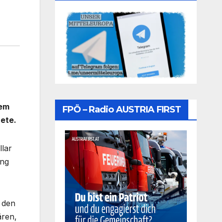
nem
FPÖ – Radio AUSTRIA FIRST
ete.
lar
ung
 den
ären,