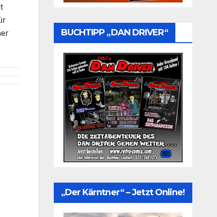
t
ür
BUCHTIPP „DAN DRIVER“
her
„Der Kärntner“ – Jetzt Online!