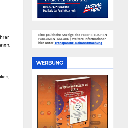
ihrer
hnen.
WERBUNG
lien,