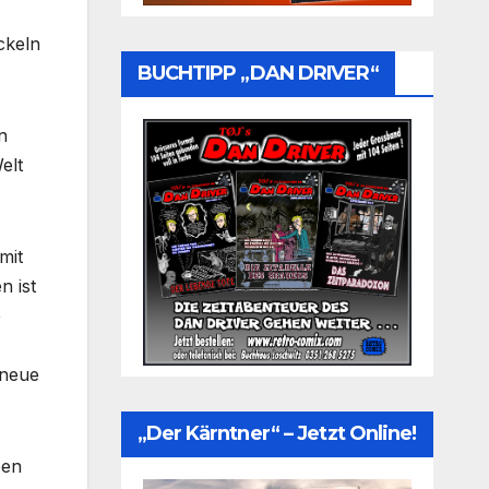
ckeln
BUCHTIPP „DAN DRIVER“
n
elt
mit
n ist
e
 neue
„Der Kärntner“ – Jetzt Online!
ben