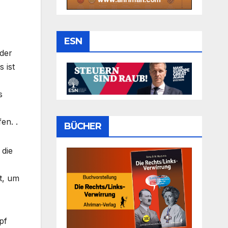
ESN
 der
 ist
s
en. .
BÜCHER
 die
t, um
pf