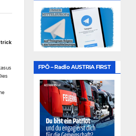
trick
FPÖ – Radio AUSTRIA FIRST
kasus
Dies
me