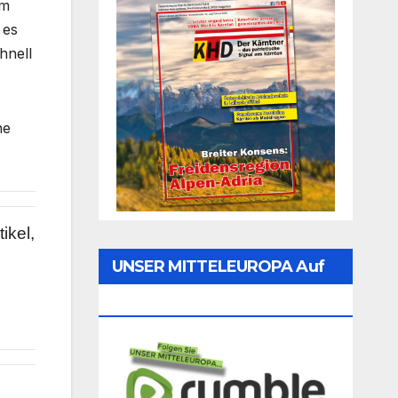
em
 es
hnell
ne
ikel,
UNSER MITTELEUROPA Auf
Rumble Folgen