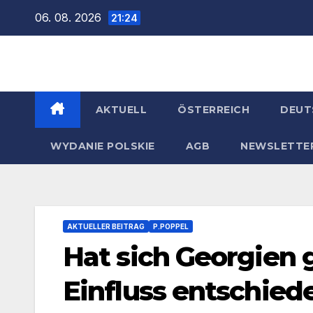
Zum
06. 08. 2026
21:24
Inhalt
springen
AKTUELL
ÖSTERREICH
DEUT
WYDANIE POLSKIE
AGB
NEWSLETTE
AKTUELLER BEITRAG
P.POPPEL
Hat sich Georgien
Einfluss entschied