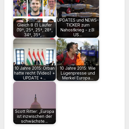
UPDATES und NEWS-
Gleich 8 (!) Läufer
TICKER zum
(19†, 25†, 25†, 28†,
Nahostkrieg - z.B:
34†, 35†,…
US…
10 Jahre 2015: Orban
10 Jahre 2015: Wie
hatte recht (Video) +
Lügenpresse und
UPDATE +…
Merkel Europa…
Scott Ritter: „Europa
ist inzwischen der
schwächste…