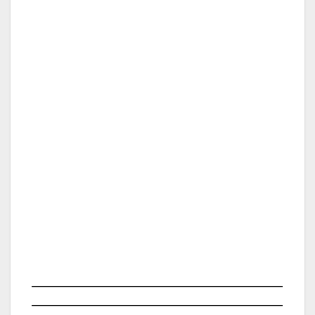
___________________________________________________
___________________________________________________