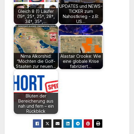
UPDATES und NEWS-
Gleich 8 (!) Läufer
TICKER zum
(19†, 25†, 25†, 28†,
Nahostkrieg - z.B:
34†, 35†,…
US…
Nima Alkorshid:
Alastair Crooke: Wie
“Möchten die Golf-
eine globale Krise
Staaten zur neuen…
fabriziert…
Blüten der
Bereicherung aus
nah und fern – ein
Rückblick