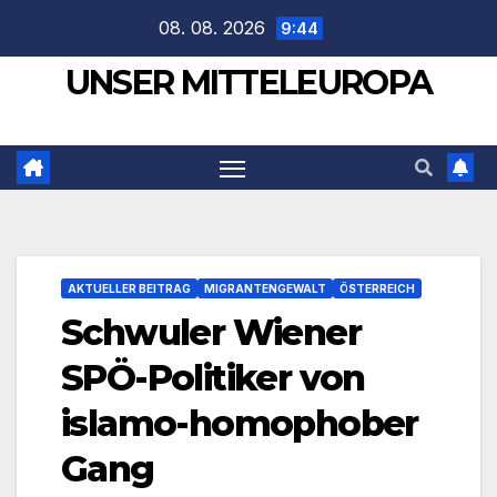
Zum
08. 08. 2026
9:44
Inhalt
UNSER MITTELEUROPA
springen
AKTUELLER BEITRAG
MIGRANTENGEWALT
ÖSTERREICH
Schwuler Wiener
SPÖ-Politiker von
islamo-homophober
Gang