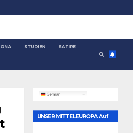
RONA
STUDIEN
SATIRE
German
g
UNSER MITTELEUROPA Auf
t
Telegram Folgen