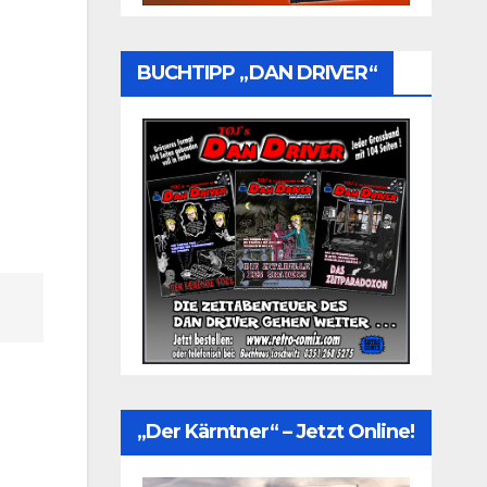
BUCHTIPP „DAN DRIVER“
„Der Kärntner“ – Jetzt Online!