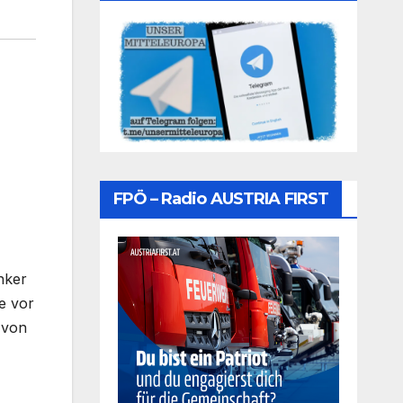
FPÖ – Radio AUSTRIA FIRST
nker
e vor
 von