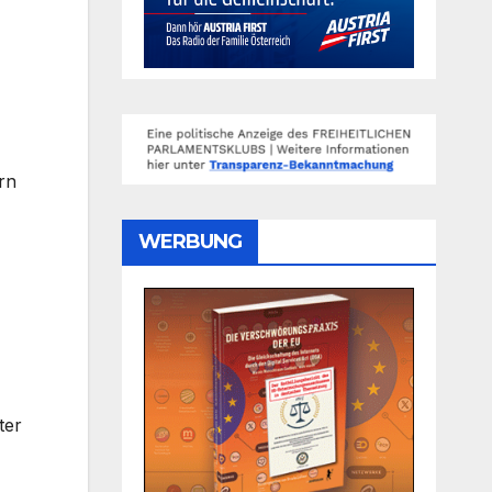
rn
WERBUNG
ter