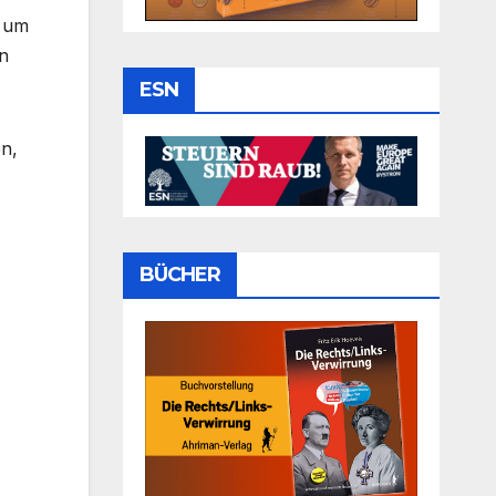
, um
n
ESN
n,
BÜCHER