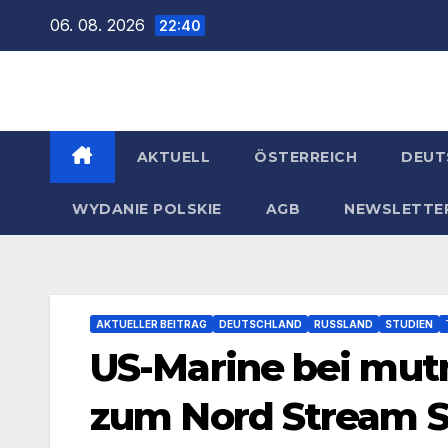
Zum
06. 08. 2026
22:40
Inhalt
springen
AKTUELL
ÖSTERREICH
DEUT
WYDANIE POLSKIE
AGB
NEWSLETTE
AKTUELLER BEITRAG
DEUTSCHLAND
RUSSLAND
STUDIEN
US-Marine bei mut
zum Nord Stream S