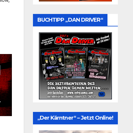
łów,
BUCHTIPP „DAN DRIVER“
„Der Kärntner“ – Jetzt Online!