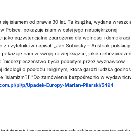
 się islamem od prawie 30 lat. Ta książka, wydana wreszci
w Polsce, pokazuje islam w całej jego nieupiękrzonej
i jako egzystencjalne zagrożenie dla wolności i demokracji
n z czytelników napisał: „Jan Sobiesky – Austriak polskieg
 pokazuje nam w swojej nowej książce, jakie niebezpiecze
: ´niebezpieczeństwo bycia podbitym przez wyznawców
j ideologii o podłożu religijnym, która gardzi ludzką godnoś
ie ´islamizm´)!´.”Do zamówienia bezpośrednio w wydawnictw
com.pl/pl/p/Upadek-Europy-Marian-Pilarski/5494