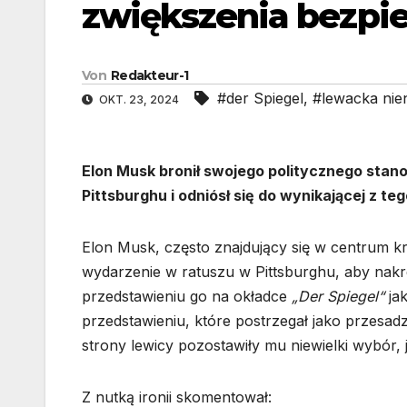
zwiększenia bezpi
Von
Redakteur-1
#der Spiegel
,
#lewacka nie
OKT. 23, 2024
Elon Musk bronił swojego politycznego sta
Pittsburghu i odniósł się do wynikającej z 
Elon Musk, często znajdujący się w centrum k
wydarzenie w ratuszu w Pittsburghu, aby nakre
przedstawieniu go na okładce
„Der Spiegel“
ja
przedstawieniu, które postrzegał jako przesadz
strony lewicy pozostawiły mu niewielki wybór,
Z nutką ironii skomentował: