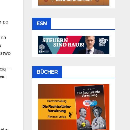
e po
ESN
 na
o
ństwo
cią –
BÜCHER
ie: