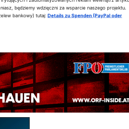
rytujących i zautomatyzowanych reklam wewnątrz artyku
ceniasz, będziemy wdzięczni za wsparcie naszego projektu.
zelew bankowy) tutaj:
Details zu Spenden (PayPal oder