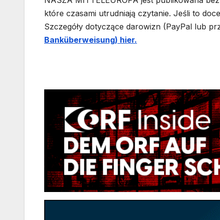
NASZA MITTELEUROPA jest publikowana bez i
które czasami utrudniają czytanie. Jeśli to do
Szczegóły dotyczące darowizn (PayPal lub pr
Banküberweisung) hier.