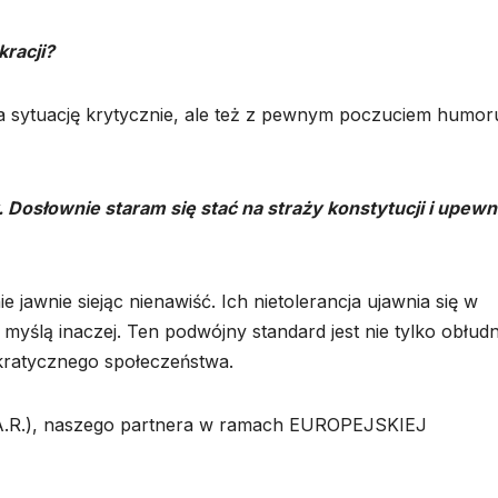
racji?
a sytuację krytycznie, ale też z pewnym poczuciem humor
łownie staram się stać na straży konstytucji i upewn
e jawnie siejąc nienawiść. Ich nietolerancja ujawnia się w
yślą inaczej. Ten podwójny standard jest nie tylko obłudn
kratycznego społeczeństwa.
.R.), naszego partnera w ramach EUROPEJSKIEJ