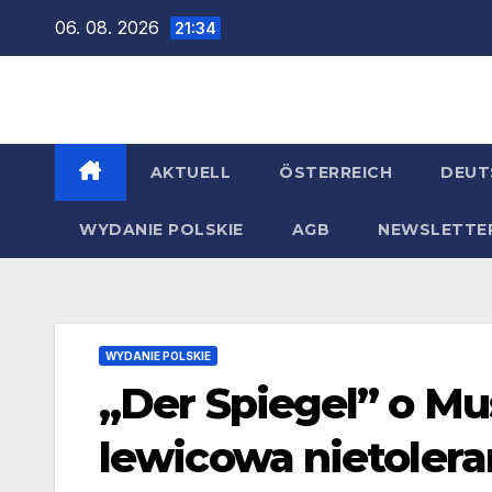
Zum
06. 08. 2026
21:34
Inhalt
springen
AKTUELL
ÖSTERREICH
DEUT
WYDANIE POLSKIE
AGB
NEWSLETTE
WYDANIE POLSKIE
„Der Spiegel” o Mu
lewicowa nietolera