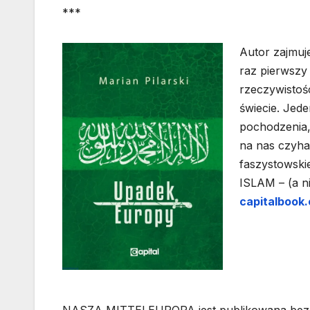
***
Autor zajmuje
raz pierwszy 
rzeczywistośc
świecie. Jede
pochodzenia,
na nas czyha
faszystowskie
ISLAM – (a n
capitalbook.