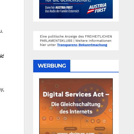
u.
ić
WERBUNG
y,