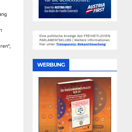
ang
n
ren“,
WERBUNG