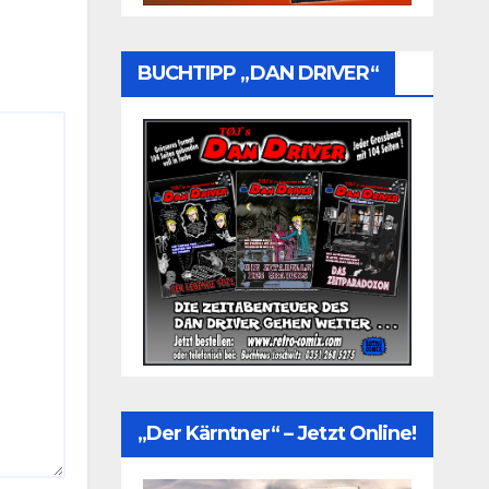
BUCHTIPP „DAN DRIVER“
„Der Kärntner“ – Jetzt Online!