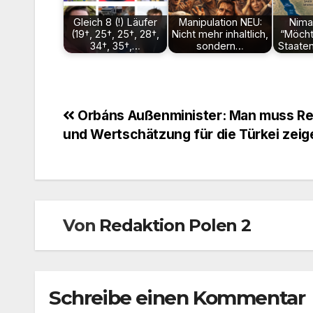
Gleich 8 (!) Läufer
Manipulation NEU:
Nima 
(19†, 25†, 25†, 28†,
Nicht mehr inhaltlich,
“Möcht
34†, 35†,…
sondern…
Staate
Beitragsnavigation
Orbáns Außenminister: Man muss R
und Wertschätzung für die Türkei zeig
Von
Redaktion Polen 2
Schreibe einen Kommentar