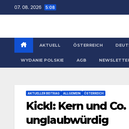
Zum
07. 08. 2026
5:08
Inhalt
springen
AKTUELL
ÖSTERREICH
DEUT
WYDANIE POLSKIE
AGB
NEWSLETTE
AKTUELLER BEITRAG
ALLGEMEIN
ÖSTERREICH
Kickl: Kern und Co. 
unglaubwürdig