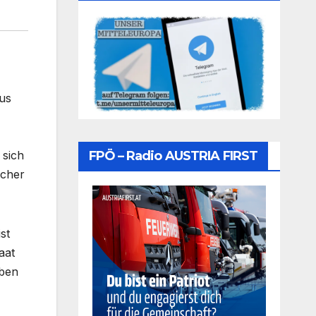
us
FPÖ – Radio AUSTRIA FIRST
 sich
echer
st
aat
aben