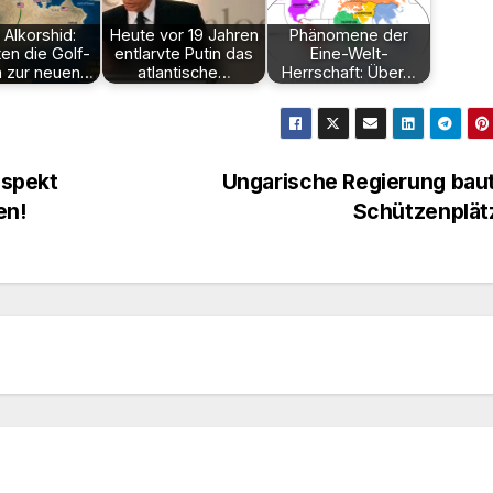
Alkorshid:
Heute vor 19 Jahren
Phänomene der
en die Golf-
entlarvte Putin das
Eine-Welt-
n zur neuen…
atlantische…
Herrschaft: Über…
espekt
Ungarische Regierung bau
en!
Schützenplä