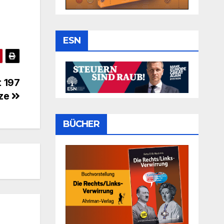
ESN
t 197
tze
BÜCHER