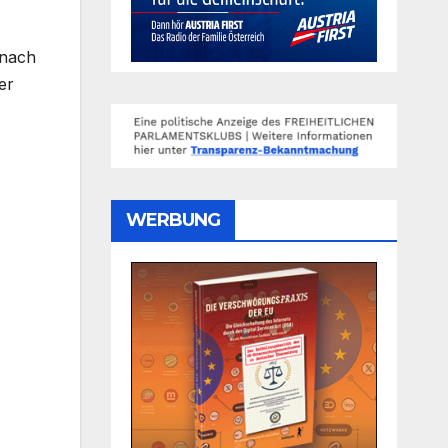
 nach
er
WERBUNG