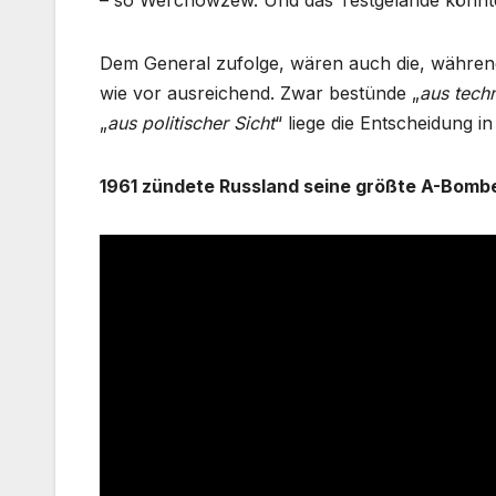
– so Werchowzew. Und das Testgelände könnte i
Dem General zufolge, wären auch die, währen
wie vor ausreichend. Zwar bestünde „
aus techn
„
aus politischer Sicht
“ liege die Entscheidung 
1961 zündete Russland seine größte A-Bomb