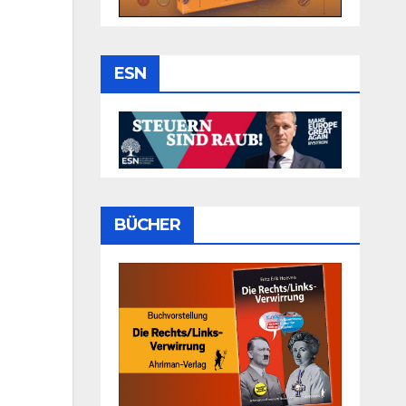
ESN
BÜCHER