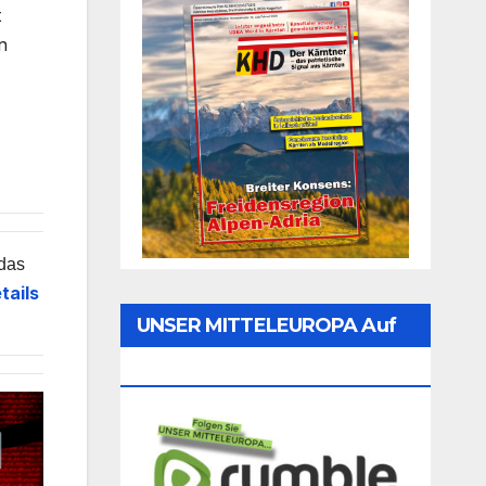
t
n
 das
tails
UNSER MITTELEUROPA Auf
Rumble Folgen