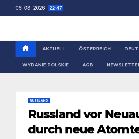
Zum
06. 08. 2026
22:47
Inhalt
springen
AKTUELL
ÖSTERREICH
DEUT
WYDANIE POLSKIE
AGB
NEWSLETTE
RUSSLAND
Russland vor Neuau
durch neue Atomtes