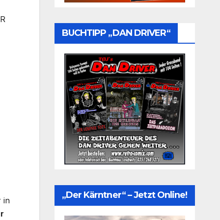
UR
BUCHTIPP „DAN DRIVER“
„Der Kärntner“ – Jetzt Online!
 in
ür