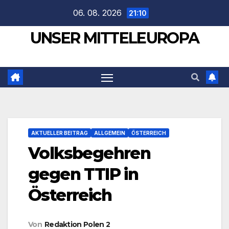
Zum
06. 08. 2026
21:10
Inhalt
UNSER MITTELEUROPA
springen
AKTUELLER BEITRAG
ALLGEMEIN
ÖSTERREICH
Volksbegehren
gegen TTIP in
Österreich
Von
Redaktion Polen 2