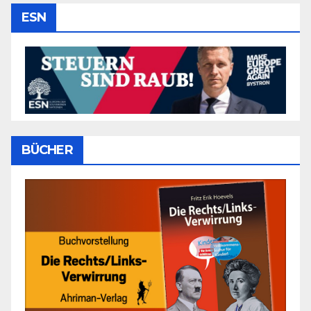
ESN
BÜCHER