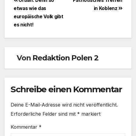
Beitragsnavigation
Orbán: Denn so
Patriotisches Treffen
etwas wie das
in Koblenz
europäische Volk gibt
es nicht!
Von
Redaktion Polen 2
Schreibe einen Kommentar
Deine E-Mail-Adresse wird nicht veröffentlicht.
Erforderliche Felder sind mit
*
markiert
Kommentar
*