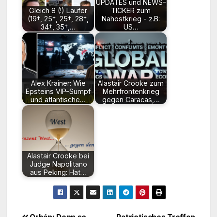
UPDATES und NEWS-
Gleich 8 (!) Läufer
TICKER zum
(19†, 25†, 25†, 28†,
Nahostkrieg - z.B:
34†, 35†,…
US…
Alex Krainer: Wie
Alastair Crooke zum
Epsteins VIP-Sumpf
Mehrfrontenkrieg
und atlantische…
gegen Caracas,…
Alastair Crooke bei
Judge Napolitano
aus Peking: Hat…