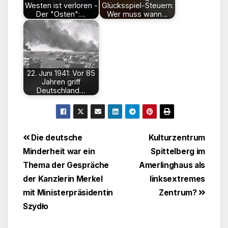
Westen ist verloren -
Glücksspiel-Steuern:
Der "Osten":…
Wer muss wann…
22. Juni 1941: Vor 85
Jahren griff
Deutschland…
Beitragsnavigation
Die deutsche
Kulturzentrum
Minderheit war ein
Spittelberg im
Thema der Gespräche
Amerlinghaus als
der Kanzlerin Merkel
linksextremes
mit Ministerpräsidentin
Zentrum?
Szydło