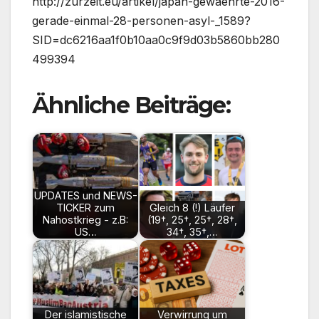
http://zurzeit.eu/artikel/japan-gewaehrte-2016-
gerade-einmal-28-personen-asyl-_1589?
SID=dc6216aa1f0b10aa0c9f9d03b5860bb280
499394
Ähnliche Beiträge:
UPDATES und NEWS-
TICKER zum
Gleich 8 (!) Läufer
Nahostkrieg - z.B:
(19†, 25†, 25†, 28†,
US…
34†, 35†,…
Der islamistische
Verwirrung um