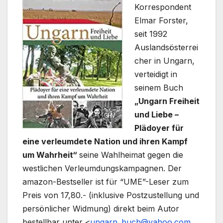
Korrespondent
Elmar Forster,
seit 1992
Auslandsösterrei
cher in Ungarn,
verteidigt in
seinem Buch
„Ungarn Freiheit
und Liebe –
Plädoyer für
eine verleumdete Nation und ihren Kampf
um Wahrheit“
seine Wahlheimat gegen die
westlichen Verleumdungskampagnen. Der
amazon-Bestseller ist für “UME”-Leser zum
Preis von 17,80.- (inklusive Postzustellung und
persönlicher Widmung) direkt beim Autor
bestellbar unter <
ungarn_buch@yahoo.com