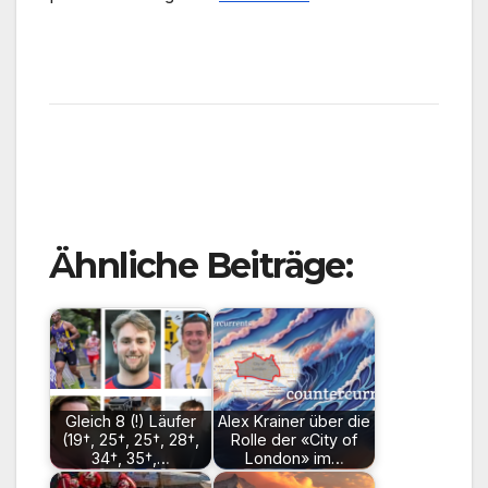
Ähnliche Beiträge:
Gleich 8 (!) Läufer
Alex Krainer über die
(19†, 25†, 25†, 28†,
Rolle der «City of
34†, 35†,…
London» im…