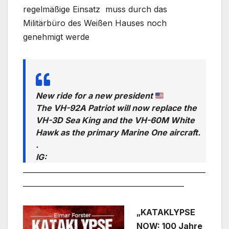
regelmäßige Einsatz muss durch das
Militärbüro des Weißen Hauses noch
genehmigt werde
New ride for a new president
The VH-92A Patriot will now replace the
VH-3D Sea King and the VH-60M White
Hawk as the primary Marine One aircraft.
.
IG:
___________________________________________________
@speedbirdhd
pic.twitter.com/NYZpY4bI5M
— Acepilot Aviation (@AcepilotAV)
_____________________________________________
January 20, 2025
„KATAKLYPSE
NOW: 100 Jahre