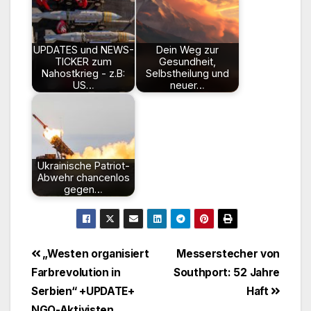
UPDATES und NEWS-
Dein Weg zur
TICKER zum
Gesundheit,
Nahostkrieg - z.B:
Selbstheilung und
US…
neuer…
Ukrainische Patriot-
Abwehr chancenlos
gegen…
Beitragsnavigation
„Westen organisiert
Messerstecher von
Farbrevolution in
Southport: 52 Jahre
Serbien“ +UPDATE+
Haft
NGO-Aktivisten