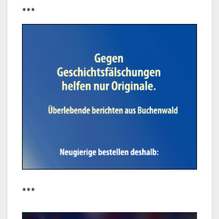
***
***