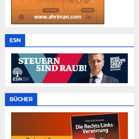
ESN
BÜCHER