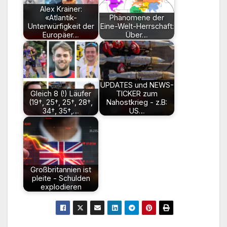
Alex Krainer:
«Atlantik-
Phänomene der
Unterwürfigkeit der
Eine-Welt-Herrschaft:
Europäer…
Über…
UPDATES und NEWS-
Gleich 8 (!) Läufer
TICKER zum
(19†, 25†, 25†, 28†,
Nahostkrieg - z.B:
34†, 35†,…
US…
Großbritannien ist
pleite - Schulden
explodieren