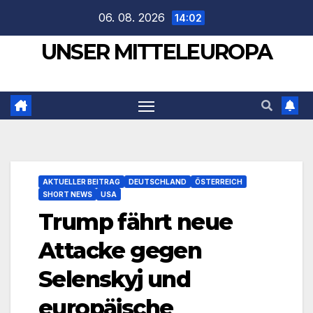
Zum
06. 08. 2026
14:02
Inhalt
UNSER MITTELEUROPA
springen
AKTUELLER BEITRAG
DEUTSCHLAND
ÖSTERREICH
SHORT NEWS
USA
Trump fährt neue
Attacke gegen
Selenskyj und
europäische