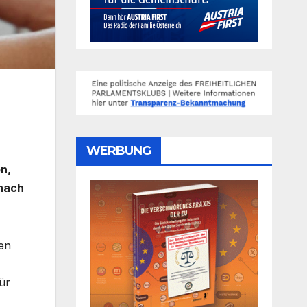
WERBUNG
n,
 nach
men
ür