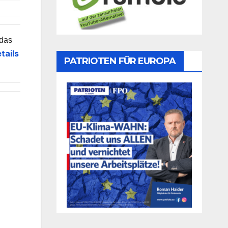
 das
tails
PATRIOTEN FÜR EUROPA