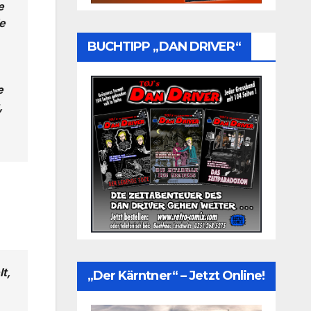
e
e
BUCHTIPP „DAN DRIVER“
e
,
lt,
„Der Kärntner“ – Jetzt Online!