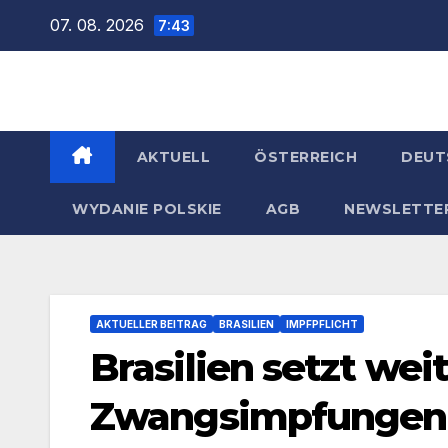
Zum
07. 08. 2026
7:43
Inhalt
springen
AKTUELL
ÖSTERREICH
DEUT
WYDANIE POLSKIE
AGB
NEWSLETTE
AKTUELLER BEITRAG
BRASILIEN
IMPFPFLICHT
Brasilien setzt wei
Zwangsimpfungen 