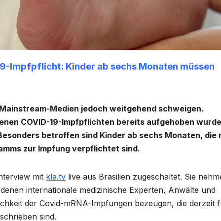
d-19-Impfpflicht: Kinder ab sechs Monaten müssen
die Mainstream-Medien jedoch weitgehend schweigen.
tenen COVID-19-Impfpflichten bereits aufgehoben wurde
. Besonders betroffen sind Kinder ab sechs Monaten, die
amms zur Impfung verpflichtet sind.
nterview mit
kla.tv
live aus Brasilien zugeschaltet. Sie neh
 denen internationale medizinische Experten, Anwälte und
dlichkeit der Covid-mRNA-Impfungen bezeugen, die derzeit f
schrieben sind.