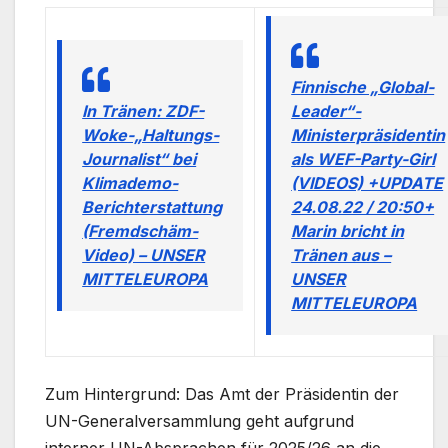
Finnische „Global-
In Tränen: ZDF-
Leader“-
Woke-„Haltungs-
Ministerpräsidentin
Journalist“ bei
als WEF-Party-Girl
Klimademo-
(VIDEOS) +UPDATE
Berichterstattung
24.08.22 / 20:50+
(Fremdschäm-
Marin bricht in
Video) – UNSER
Tränen aus –
MITTELEUROPA
UNSER
MITTELEUROPA
Zum Hintergrund: Das Amt der Präsidentin der
UN-Generalversammlung geht aufgrund
interner UN-Absprachen für 2025/26 an die