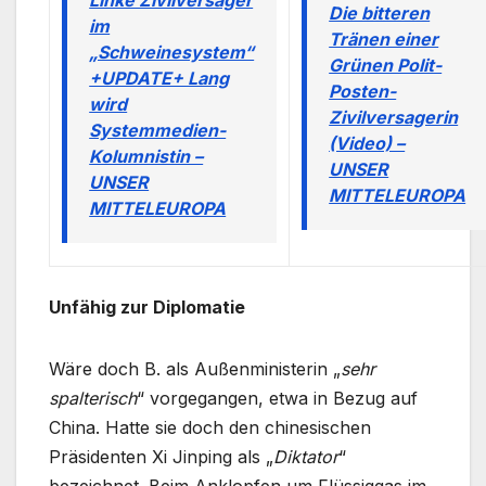
Die bitteren
im
Tränen einer
„Schweinesystem“
Grünen Polit-
+UPDATE+ Lang
Posten-
wird
Zivilversagerin
Systemmedien-
(Video) –
Kolumnistin –
UNSER
UNSER
MITTELEUROPA
MITTELEUROPA
Unfähig zur Diplomatie
Wäre doch B. als Außenministerin „
sehr
spalterisch
“ vorgegangen, etwa in Bezug auf
China. Hatte sie doch den chinesischen
Präsidenten Xi Jinping als „
Diktator
“
bezeichnet. Beim Anklopfen um Flüssiggas im