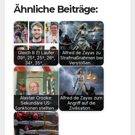
Ähnliche Beiträge:
Gleich 8 (!) Läufer
Alfred de Zayas zu
(19†, 25†, 25†, 28†,
Strafmaßnahmen bei
34†, 35†,…
Verstößen…
Alastair Crooke:
Alfred de Zayas zum
Sekundäre US-
Angriff auf die
Sanktionen stellten…
Zivilisation…