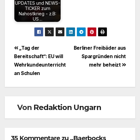
UPDATES und NEWS-
TICKER zum
Nahostkrieg - z.B:
US…
Beitragsnavigation
„Tag der
Berliner Freibäder aus
Bereitschaft“: EU will
Spargründen nicht
Wehrkundeunterricht
mehr beheizt
an Schulen
Von
Redaktion Ungarn
35 Kommentare zu „Baerbocks